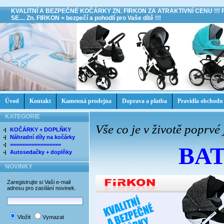
KVALITNÍ A BEZPEČNÉ KOČÁRKY ZN. FIRKON ZA ATRAKTIVNÍ CENU !!!
SE.... Zn. FIRKON = bezpečí a pohodlí pro Vaše dítě !!!
Úvod
Kontakt
Kamenná prodejna
Doprava a platba
Pravidla obchodu
KATEGORIE
Vše co je v životě poprvé 
KOČÁRKY + DOPLŇKY
Náhradní díly na kočárky
=================
BA
Autosedačky + doplňky
NOVINKY
Zaregistrujte si Vaši e-mail
adresu pro zasílání novinek.
Vložit
Vymazat