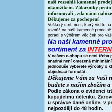
naší rozsáhlé kamenné prodej
okamžikem. Zákazníky proto 
informovali , zda námi nabíz
Děkujeme za pochopení
Veškerý sortiment, který vidíte n
rovněž na naší kamenné prodejně 
poradí s výběrem věciček pro Vaš
Na naší kamenné pro
sortiment za
INTERN
V našem e-shopu se není třeba 
snadná není omezená minimální
jednoduše vyberete výrobky o kt
objednací formulář
.
Děkujeme Vám za Vaši ná
budete s naším zbožím a 
Podle zákona o evidenci tr
kupujícímu účtenku. Zárove
u správce daně online, v 
nejpozději do 48 hodin.