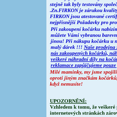
stejně tak byly testovány sp
.
Zn.FIRKON je zárukou kvality
FIRKON jsou atestované certif
nejpřísnější Požadavky pro pro
Při zakoupení kočárku nabízí
můžete Vámi vybranou barevn
jinou! Při nákupu kočárku u n
malý dárek !!!
Naše prodejna z
nás zakoupených kočárků, náh
veškeré náhradní díly na koč
reklamace zapůjčujeme pouze p
Milé maminky, my jsme spojili
oproti jiným značkám kočárků, t
když nemusíte!
UPOZORNĚNÍ:
Vzhledem k tomu, že veškeré 
internetových stránkách záro