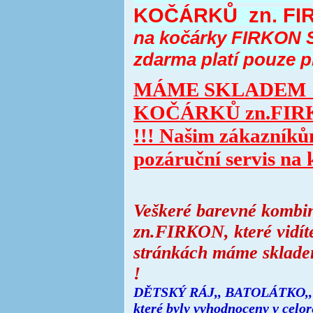
KOČÁRKŮ zn. FIR
na kočárky FIRKON S
zdarma platí pouze p
MÁME SKLADEM 
KOČÁRKŮ zn.FIRK
!!!
Našim zákazníkům
pozáruční servis na
Veškeré barevné kombi
zn.FIRKON, které vidít
stránkách máme sklade
!
DĚTSKÝ RÁJ,, BATOLÁTKO,,
které byly vyhodnoceny v celo