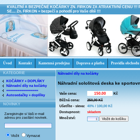
KVALITNÍ A BEZPEČNÉ KOČÁRKY ZN. FIRKON ZA ATRAKTIVNÍ CENU !!!
SE.... Zn. FIRKON = bezpečí a pohodlí pro Vaše dítě !!!
Úvod
Kontakt
Kamenná prodejna
Doprava a platba
Pravidla obchodu
KATEGORIE
Náhradní díly na kočárky
KOČÁRKY + DOPLŇKY
Náhradní sololitová deska ke sport
Náhradní díly na kočárky
=================
Vaše cena:
Kč
Autosedačky + doplňky
Běžná cena:
250,00 Kč
NOVINKY
Ušetříte - sleva:
40% / 100,00 Kč
Dostupnost:
skladem
Zaregistrujte si Vaši e-mail
adresu pro zasílání novinek.
Množství:
Vložit
Vymazat