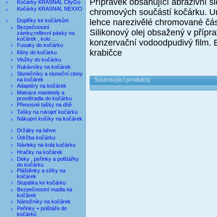
Přípravek obsahující abrazivní s
Kočárky KRASNAL CityGo
Kočárky KRASNAL NEXXO
chromových součástí kočárku. Um
Doplňky ke kočárkům
lehce narezivělé chromované část
Bezpečnostní
Silikonový olej obsažený v příp
zámky,reflexní pásky na
kočárek , kolo ....
konzervační vodoodpudivý film. B
Fusaky do kočárku
krabičce
Klíny do kočárku
Vložky do kočárku
Rukávníky na kočárek
Slunečníky a sluneční clony
na kočárek
Související produkty
Adaptéry na kočárek
Matrace mantinely a
prostěradla do kočárku
Přenosné tašky na dítě
Tašky na rukojeť kočárku
Nákupní košíky na kočárek
Držáky na lahve
Údržba kočárku
Návleky na kola kočárku
Hračky na kočárek
Deky , peřinky a polštářky
do kočárku
Pláštěnky a síťky na
kočárek
Stupátka ke kočárku
Bezpečnostní madla na
kočárek
Nánožníky na kočárek
Peřinky + polštáře do
kočárků