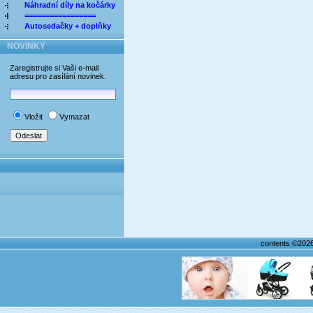
Náhradní díly na kočárky
=================
Autosedačky + doplňky
NOVINKY
Zaregistrujte si Vaši e-mail
adresu pro zasílání novinek.
Vložit
Vymazat
contents ©202