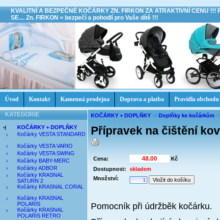
KVALITNÍ A BEZPEČNÉ KOČÁRKY ZN. FIRKON ZA ATRAKTIVNÍ CENU !!!
SE.... Zn. FIRKON = bezpečí a pohodlí pro Vaše dítě !!!
Úvod
Kontakt
Kamenná prodejna
Doprava a platba
Pravidla obchodu
KATEGORIE
KOČÁRKY + DOPLŇKY
->
Doplňky ke kočárkům
-
KOČÁRKY + DOPLŇKY
Přípravek na čištění k
Kočárky VESTA STANDARD
Kočárky VESTA VARIO
Kočárky VESTA SWING
Cena:
Kč
Kočárky BABY-MERC
Kočárky ADBOR
Dostupnost:
skladem
Kočárky KRASNAL
Množství:
SATURN 2
Kočárky KRASNAL CORAL
Kočárky KRASNAL
POLARIS
Pomocník při údržběk kočárku.
Kočárky KRASNAL
POLARIS RETRO