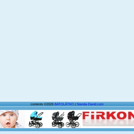
contents ©2026
BATOLÁTKO
|
Standa-David.com