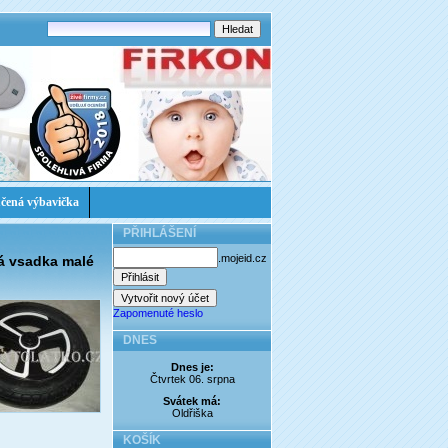
čená výbavička
PŘIHLÁŠENÍ
.mojeid.cz
lá vsadka malé
Zapomenuté heslo
DNES
Dnes je:
Čtvrtek 06. srpna
Svátek má:
Oldřiška
KOŠÍK