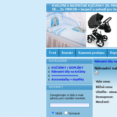
KVALITNÍ A BEZPEČNÉ KOČÁRKY ZN. FIR
SE.... Zn. FIRKON = bezpečí a pohodlí pro Vaš
Úvod
Kontakt
Kamenná prodejna
Dopr
KATEGORIE
Náhradní díly n
KOČÁRKY + DOPLŇKY
Náhradní na
Náhradní díly na kočárky
=================
Autosedačky + doplňky
Vaše cena:
NOVINKY
Běžná cena:
Ušetříte - sleva
Zaregistrujte si Vaši e-mail
Dostupnost:
adresu pro zasílání novinek.
Množství:
Vložit
Vymazat