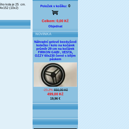
ho kola je 25 cm.
0
Položek v košíku:
 54x152 (10x2)
Celkem: 0,00 Kč
Objednat
NOVINKA
Náhradní gelové bezdušové
kolečko / kolo na kočárek
průměr 29 cm na kočárek
FIRKON GABI , VESTA,
OZZY 60x230 černé s bílým
páskem
-23.2%
650,00 Kč
499,00 Kč
19,96 €