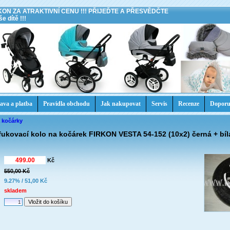
KON ZA ATRAKTIVNÍ CENU !!! PŘIJEĎTE A PŘESVĚDČTE
e dítě !!!
ava a platba
Pravidla obchodu
Jak nakupovat
Servis
Recenze
Doporu
a kočárky
fukovací kolo na kočárek FIRKON VESTA 54-152 (10x2) černá + bí
Kč
550,00 Kč
:
9.27% / 51,00 Kč
skladem