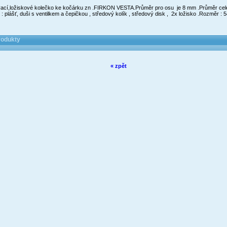
ací,ložiskové kolečko ke kočárku zn .FIRKON VESTA.Průměr pro osu je 8 mm .Průměr celé
: plášť, duši s ventilkem a čepičkou , středový kolík , středový disk , 2x ložisko .Rozměr :
rodukty
« zpět