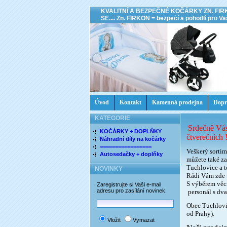
KVALITNÍ A BEZPEČNÉ KOČÁRKY ZN. FIR
SE.... Zn. FIRKON = bezpečí a pohodlí pro Vaš
Úvod
Kontakt
Kamenná prodejna
Dopr
KATEGORIE
Srdečně Vás
KOČÁRKY + DOPLŇKY
čtverečních !
Náhradní díly na kočárky
=================
Veškerý sortim
Autosedačky + doplňky
můžete také za
Tuchlovice a 
NOVINKY
Rádi Vám zde 
S výběrem věc
Zaregistrujte si Vaši e-mail
adresu pro zasílání novinek.
personál s dva
Obec Tuchlovi
od Prahy).
Vložit
Vymazat