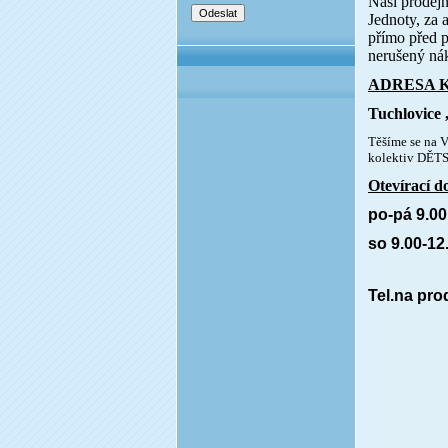
Naši prodejn
Jednoty, za 
přímo před p
nerušený nák
ADRESA 
Tuchlovice 
Těšíme se na V
kolektiv DĚ
Otevírací d
po-pá 9.00
so 9.00-12
Tel.na pro