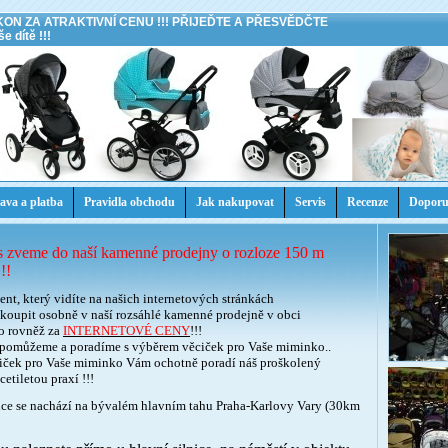
KON ZA ATRAKTIVNÍ CENU !!! PŘIJEĎTE A PŘESVĚDČTE
e dítě !!!
ava a platba
Pravidla obchodu
Jak nakupovat
Servis
Recenze
Doporu
 zveme do naší kamenné prodejny o rozloze 150 m
!!
ent, který vidíte na našich internetových stránkách
koupit osobně v naší rozsáhlé kamenné prodejně v obci
to rovněž za
INTERNETOVÉ CENY
!!!
pomůžeme a poradíme s výběrem věciček pro Vaše miminko..
iček pro Vaše miminko Vám ochotně poradí náš proškolený
cetiletou praxí
!!!
ce se nachází na bývalém hlavním tahu Praha-Karlovy Vary (30km