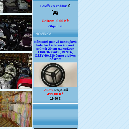
0
Položek v košíku:
Celkem: 0,00 Kč
Objednat
NOVINKA
Náhradní gelové bezdušové
kolečko / kolo na kočárek
průměr 29 cm na kočárek
FIRKON GABI , VESTA,
OZZY 60x230 černé s bílým
páskem
-23.2%
650,00 Kč
499,00 Kč
19,96 €