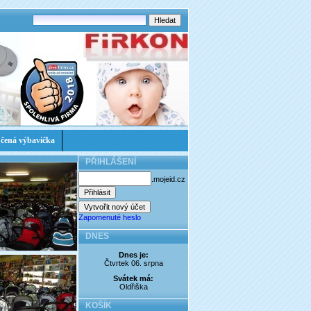
čená výbavička
PŘIHLÁŠENÍ
.mojeid.cz
Zapomenuté heslo
DNES
Dnes je:
Čtvrtek 06. srpna
Svátek má:
Oldřiška
KOŠÍK