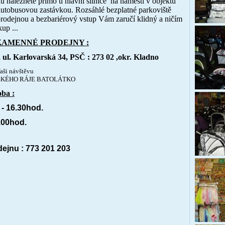
u naleznete přímo u hlavní silnice na náměstí v objektu
autobusovou zastávkou. Rozsáhlé bezplatné parkoviště
rodejnou a bezbariérový vstup Vám zaručí klidný a ničím
up ...
KAMENNÉ PRODEJNY :
, ul. Karlovarská 34, PSČ : 273 02 ,okr. Kladno
aši návštěvu
TSKÉHO RÁJE BATOLÁTKO
oba :
 - 16.30hod.
.00hod.
dejnu : 773 201 203