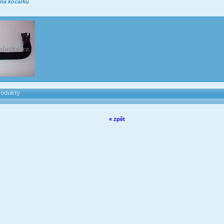
 na kočárku
rodukty
« zpět