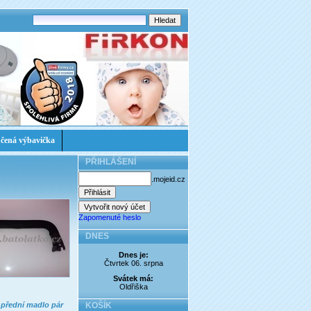
čená výbavička
PŘIHLÁŠENÍ
.mojeid.cz
Zapomenuté heslo
DNES
Dnes je:
Čtvrtek 06. srpna
Svátek má:
Oldřiška
přední madlo pár
KOŠÍK