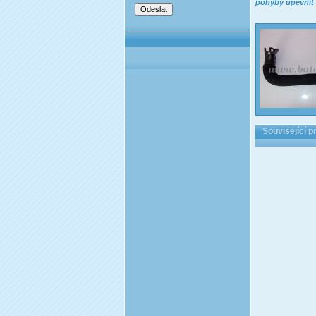
pohyby upevnit
Související p