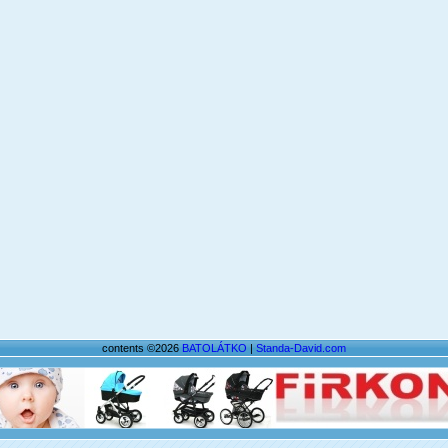
contents ©2026
BATOLÁTKO
|
Standa-David.com