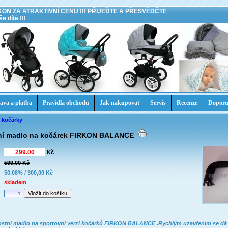
KON ZA ATRAKTIVNÍ CENU !!! PŘIJEĎTE A PŘESVĚDČTE
e dítě !!!
ava a platba
Pravidla obchodu
Jak nakupovat
Servis
Recenze
Doporu
a kočárky
ní madlo na kočárek FIRKON BALANCE
Kč
599,00 Kč
:
50.08% / 300,00 Kč
skladem
ostní madlo na sportovní verzi kočárků FIRKON BALANCE .Rychlým uzavřením se dá 