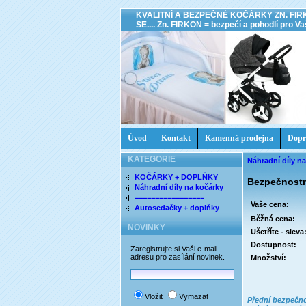
KVALITNÍ A BEZPEČNÉ KOČÁRKY ZN. FIR
SE.... Zn. FIRKON = bezpečí a pohodlí pro Vaš
Úvod
Kontakt
Kamenná prodejna
Dopr
KATEGORIE
Náhradní díly n
KOČÁRKY + DOPLŇKY
Bezpečnost
Náhradní díly na kočárky
=================
Vaše cena:
Autosedačky + doplňky
Běžná cena:
NOVINKY
Ušetříte - sleva
Dostupnost:
Zaregistrujte si Vaši e-mail
adresu pro zasílání novinek.
Množství:
Vložit
Vymazat
Přední bezpečn