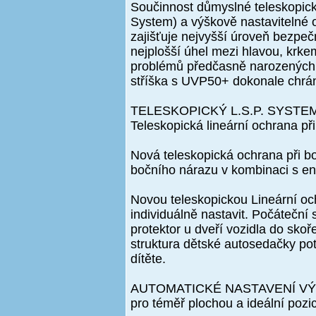
Součinnost důmyslné teleskopick
System) a výškově nastavitelné
zajišťuje nejvyšší úroveň bezpečn
nejplošší úhel mezi hlavou, krke
problémů předčasně narozených a
stříška s UVP50+ dokonale chrán
TELESKOPICKÝ L.S.P. SYSTE
Teleskopická lineární ochrana př
Nová teleskopická ochrana při b
bočního nárazu v kombinaci s ene
Novou teleskopickou Lineární oc
individuálně nastavit. Počáteční
protektor u dveří vozidla do skoř
struktura dětské autosedačky pot
dítěte.
AUTOMATICKÉ NASTAVENÍ V
pro téměř plochou a ideální pozic