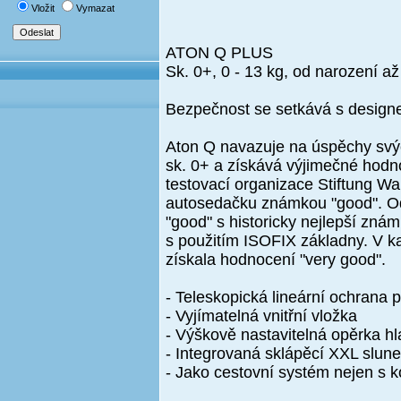
Vložit
Vymazat
ATON Q PLUS
Sk. 0+, 0 - 13 kg, od narození a
Bezpečnost se setkává s desig
Aton Q navazuje na úspěchy svý
sk. 0+ a získává výjimečné hodn
testovací organizace Stiftung W
autosedačku známkou "good". 
"good" s historicky nejlepší zn
s použitím ISOFIX základny. V ka
získala hodnocení "very good".
- Teleskopická lineární ochrana 
- Vyjímatelná vnitřní vložka
- Výškově nastavitelná opěrka h
- Integrovaná sklápěcí XXL slune
- Jako cestovní systém nejen s