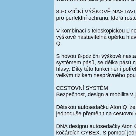
8-POZIČNÍ VÝŠKOVĚ NASTAV
pro perfektní ochranu, která rost
V kombinaci s teleskopickou Lin
výškově nastavitelná opěrka hla
Q.
S novou 8-poziční výškově nasta
systémem pásů, se délka pásů n
hlavy. Díky této funkci není potř
velkým rizikem nesprávného použ
CESTOVNÍ SYSTÉM
Bezpečnost, design a mobilita v
Dětskou autosedačku Aton Q lze
jednoduše přeměnit na cestovní 
DNA designu autosedačky Aton Q
kočárcích CYBEX. S pomocí jed