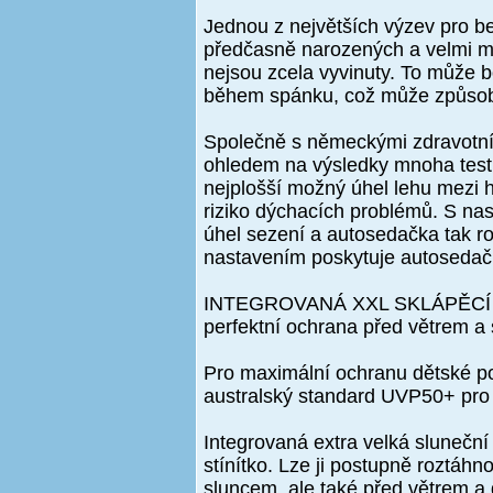
Jednou z největších výzev pro be
předčasně narozených a velmi malý
nejsou zcela vyvinuty. To může b
během spánku, což může způsobi
Společně s německými zdravotním
ohledem na výsledky mnoha testů
nejplošší možný úhel lehu mezi 
riziko dýchacích problémů. S na
úhel sezení a autosedačka tak r
nastavením poskytuje autosedačka
INTEGROVANÁ XXL SKLÁPĚCÍ
perfektní ochrana před větrem 
Pro maximální ochranu dětské po
australský standard UVP50+ pro 
Integrovaná extra velká sluneční
stínítko. Lze ji postupně roztáhn
sluncem, ale také před větrem a