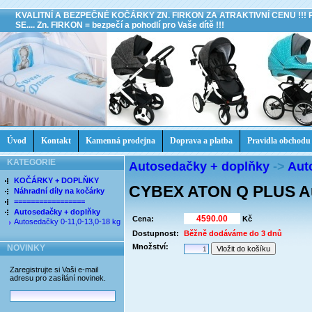
KVALITNÍ A BEZPEČNÉ KOČÁRKY ZN. FIRKON ZA ATRAKTIVNÍ CENU !!!
SE.... Zn. FIRKON = bezpečí a pohodlí pro Vaše dítě !!!
Úvod
Kontakt
Kamenná prodejna
Doprava a platba
Pravidla obchodu
KATEGORIE
Autosedačky + doplňky
->
Aut
KOČÁRKY + DOPLŇKY
CYBEX ATON Q PLUS A
Náhradní díly na kočárky
=================
Autosedačky + doplňky
Cena:
Kč
Autosedačky 0-11,0-13,0-18 kg
Dostupnost:
Běžně dodáváme do 3 dnů
Množství:
NOVINKY
Zaregistrujte si Vaši e-mail
adresu pro zasílání novinek.