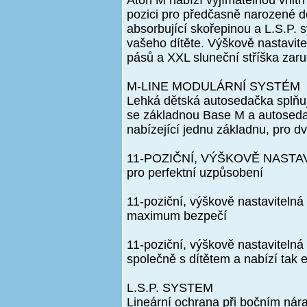
Aton M nabízí vyjímatelnou vnitřn
pozici pro předčasně narozené d
absorbující skořepinou a L.S.P
vašeho dítěte. Výškově nastavit
pásů a XXL sluneční stříška zaru
M-LINE MODULÁRNÍ SYSTÉM
Lehká dětská autosedačka splňuj
se základnou Base M a autosedač
nabízející jednu základnu, pro 
11-POZIČNÍ, VÝŠKOVĚ NAST
pro perfektní uzpůsobení
11-poziční, výškově nastavitelná
maximum bezpečí
11-poziční, výškově nastavitelná
společně s dítětem a nabízí tak 
L.S.P. SYSTEM
Lineární ochrana při bočním nár