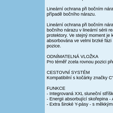
Lineární ochrana při bočním nára
případě bočního nárazu.
Lineární ochrana při bočním nára
bočního nárazu v lineární sérii r
protektory. Ve stejný moment je 
absorbována ve velmi brzké fázi 
pozice.
ODNÍMATELNÁ VLOŽKA
Pro téměř zcela rovnou pozici p
CESTOVNÍ SYSTÉM
Kompatibilní s kočárky značky 
FUNKCE
- Integrovaná XXL sluneční stř
- Energii absorbující skořepina -
- Extra široké Y-pásy - s měkkými