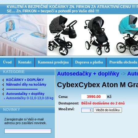
KVALITNÍ A BEZPEČNÉ KOČÁRKY ZN. FIRKON ZA ATRAKTIVNÍ CENU !!!
SE.... Zn. FIRKON = bezpečí a pohodlí pro Vaše dítě !!!
Úvod
Kontakt
Kamenná prodejna
Doprava a platba
Pravidla obchodu
KATEGORIE
Autosedačky + doplňky
->
Aut
KOČÁRKY + DOPLŇKY
CybexCybex Aton M Gra
Náhradní díly na kočárky
=================
Autosedačky + doplňky
Cena:
Kč
Autosedačky 0-11,0-13,0-18 kg
Dostupnost:
Běžně dodáváme do 2 dnů
Množství:
NOVINKY
Zaregistrujte si Vaši e-mail
adresu pro zasílání novinek.