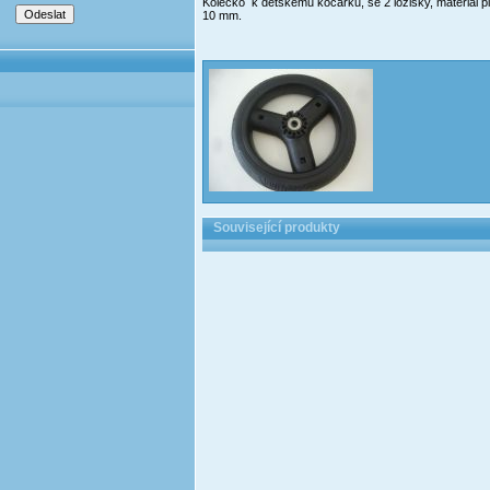
Kolečko k dětskému kočárku, se 2 ložisky, materiál 
10 mm.
Související produkty