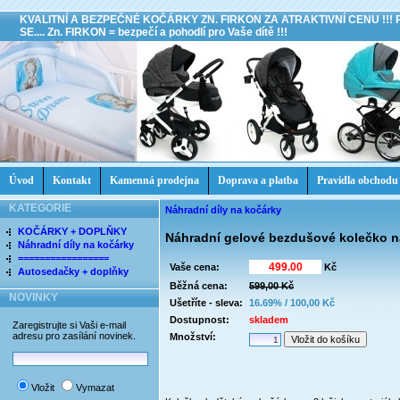
KVALITNÍ A BEZPEČNÉ KOČÁRKY ZN. FIRKON ZA ATRAKTIVNÍ CENU !!!
SE.... Zn. FIRKON = bezpečí a pohodlí pro Vaše dítě !!!
Úvod
Kontakt
Kamenná prodejna
Doprava a platba
Pravidla obchodu
KATEGORIE
Náhradní díly na kočárky
KOČÁRKY + DOPLŇKY
Náhradní gelové bezdušové kolečko n
Náhradní díly na kočárky
=================
Vaše cena:
Kč
Autosedačky + doplňky
Běžná cena:
599,00 Kč
NOVINKY
Ušetříte - sleva:
16.69% / 100,00 Kč
Dostupnost:
skladem
Zaregistrujte si Vaši e-mail
adresu pro zasílání novinek.
Množství:
Vložit
Vymazat