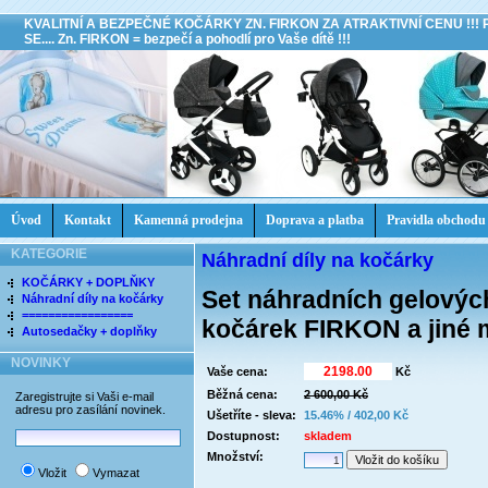
KVALITNÍ A BEZPEČNÉ KOČÁRKY ZN. FIRKON ZA ATRAKTIVNÍ CENU !!!
SE.... Zn. FIRKON = bezpečí a pohodlí pro Vaše dítě !!!
Úvod
Kontakt
Kamenná prodejna
Doprava a platba
Pravidla obchodu
KATEGORIE
Náhradní díly na kočárky
KOČÁRKY + DOPLŇKY
Set náhradních gelovýc
Náhradní díly na kočárky
=================
kočárek FIRKON a jiné 
Autosedačky + doplňky
NOVINKY
Vaše cena:
Kč
Běžná cena:
2 600,00 Kč
Zaregistrujte si Vaši e-mail
adresu pro zasílání novinek.
Ušetříte - sleva:
15.46% / 402,00 Kč
Dostupnost:
skladem
Množství:
Vložit
Vymazat