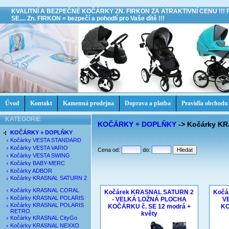
KVALITNÍ A BEZPEČNÉ KOČÁRKY ZN. FIRKON ZA ATRAKTIVNÍ CENU !!!
SE.... Zn. FIRKON = bezpečí a pohodlí pro Vaše dítě !!!
Úvod
Kontakt
Kamenná prodejna
Doprava a platba
Pravidla obchodu
KATEGORIE
KOČÁRKY + DOPLŇKY
->
Kočárky K
KOČÁRKY + DOPLŇKY
Kočárky VESTA STANDARD
Kočárky VESTA VARIO
Cena od:
do:
Kočárky VESTA SWING
Kočárky BABY-MERC
Kočárky ADBOR
Kočárky KRASNAL SATURN 2
Kočárky KRASNAL CORAL
Kočárek KRASNAL SATURN 2
Kočá
Kočárky KRASNAL POLARIS
- VELKÁ LOŽNÁ PLOCHA
V
Kočárky KRASNAL POLARIS
KOČÁRKU č. SE 12 modrá +
KO
RETRO
květy
Kočárky KRASNAL CityGo
Kočárky KRASNAL NEXXO