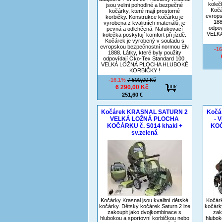
koleč
jsou velmi pohodlné a bezpečné
Kočá
kočárky, které mají prostorné
evrop
korbičky. Konstrukce kočárku je
188
vyrobena z kvalitních materiálů, je
odpov
pevná a odlehčená. Nafukovací
VELK
kolečka poskytují komfort při jízdě.
Kočárek je vyrobený v souladu s
evropskou bezpečnostní normou EN
-1
1888. Látky, které byly použity
odpovídají Öko-Tex Standard 100.
VELKÁ LOŽNÁ PLOCHA HLUBOKÉ
KORBIČKY !
-16.1%
7 500,00 Kč
6 290,00 Kč
251,60 €
Kočárek KRASNAL SATURN 2
Kočá
VELKÁ LOŽNÁ PLOCHA
- 
KOČÁRKU č. S014 khaki +
KOČ
sv.zelená
Kočárky Krasnal jsou kvalitní dětské
Kočárk
kočárky. Dětský kočárek Saturn 2 lze
kočárk
zakoupit jako dvojkombinace s
zak
hlubokou a sportovní korbičkou nebo
hlubok