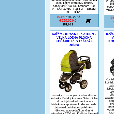
evrop
1888. Látky, které byly použity
188
odpovídají Öko-Tex Standard 100.
odpov
VELKÁ LOŽNÁ PLOCHA HLUBOKÉ
VELK
KORBIČKY !
-16.1%
7 500,00 Kč
-1
6 290,00 Kč
251,60 €
Kočárek KRASNAL SATURN 2
Kočá
VELKÁ LOŽNÁ PLOCHA
- 
KOČÁRKU č. S 12 šedá +
KOČ
zelená
Kočárk
kočárk
zak
hlubok
jak
dět
Kočárky Krasnal jsou kvalitní dětské
adapté
kočárky. Dětský kočárek Saturn 2 lze
jsou
zakoupit jako dvojkombinace s
koč
hlubokou a sportovní korbičkou nebo
korb
jako trojkombinace společně s
vyrob
dětskou autosedačkou včetně
pev
adaptérů + 1700 kč . Kočárky Krasnal