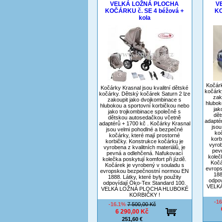
VELKÁ LOŽNÁ PLOCHA
V
KOČÁRKU č. SE 4 béžová +
KO
kola
Kočárk
Kočárky Krasnal jsou kvalitní dětské
kočárk
kočárky. Dětský kočárek Saturn 2 lze
zak
zakoupit jako dvojkombinace s
hlubok
hlubokou a sportovní korbičkou nebo
jak
jako trojkombinace společně s
dět
dětskou autosedačkou včetně
adapté
adaptérů + 1700 kč . Kočárky Krasnal
jsou
jsou velmi pohodlné a bezpečné
koč
kočárky, které mají prostorné
korb
korbičky. Konstrukce kočárku je
vyrob
vyrobena z kvalitních materiálů, je
pev
pevná a odlehčená. Nafukovací
koleč
kolečka poskytují komfort při jízdě.
Kočá
Kočárek je vyrobený v souladu s
evrop
evropskou bezpečnostní normou EN
188
1888. Látky, které byly použity
odpov
odpovídají Öko-Tex Standard 100.
VELK
VELKÁ LOŽNÁ PLOCHA HLUBOKÉ
KORBIČKY !
-1
-16.1%
7 500,00 Kč
6 290,00 Kč
251,60 €