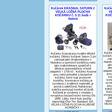
Kočárek KRASNAL SATURN 2
Kočá
VELKÁ LOŽNÁ PLOCHA
V
KOČÁRKU č. S 11 šedá +
KOČ
fialová
Kočárk
Kočárky Krasnal jsou kvalitní dětské
kočárk
kočárky. Dětský kočárek Saturn 2 lze
zak
zakoupit jako dvojkombinace s
hlubok
hlubokou a sportovní korbičkou nebo
jak
jako trojkombinace společně s
dět
dětskou autosedačkou včetně
adapté
adaptérů + 1700 kč . Kočárky Krasnal
jsou
jsou velmi pohodlné a bezpečné
koč
kočárky, které mají prostorné
korb
korbičky. Konstrukce kočárku je
vyrob
vyrobena z kvalitních materiálů, je
pev
pevná a odlehčená. Nafukovací
koleč
kolečka poskytují komfort při jízdě.
Kočá
Kočárek je vyrobený v souladu s
evrop
evropskou bezpečnostní normou EN
188
1888. Látky, které byly použity
odpov
odpovídají Öko-Tex Standard 100.
VELK
VELKÁ LOŽNÁ PLOCHA HLUBOKÉ
KORBIČKY !
-1