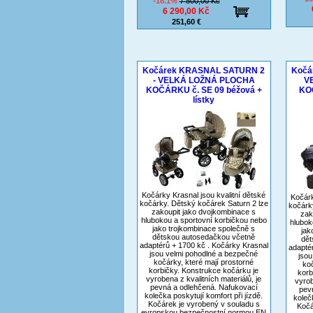
-16.1%
7 500,00 Kč
6 290,00 Kč
251,60 €
Kočárek KRASNAL SATURN 2
Kočá
- VELKÁ LOŽNÁ PLOCHA
V
KOČÁRKU č. SE 09 béžová +
KOČ
lístky
Kočárky Krasnal jsou kvalitní dětské
Kočárk
kočárky. Dětský kočárek Saturn 2 lze
kočárk
zakoupit jako dvojkombinace s
zak
hlubokou a sportovní korbičkou nebo
hlubok
jako trojkombinace společně s
jak
dětskou autosedačkou včetně
dět
adaptérů + 1700 kč . Kočárky Krasnal
adapté
jsou velmi pohodlné a bezpečné
jsou
kočárky, které mají prostorné
koč
korbičky. Konstrukce kočárku je
korb
vyrobena z kvalitních materiálů, je
vyrob
pevná a odlehčená. Nafukovací
pev
kolečka poskytují komfort při jízdě.
koleč
Kočárek je vyrobený v souladu s
Kočá
evropskou bezpečnostní normou EN