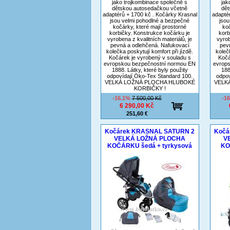
jako trojkombinace společně s
jak
dětskou autosedačkou včetně
dět
adaptérů + 1700 kč . Kočárky Krasnal
adapté
jsou velmi pohodlné a bezpečné
jsou
kočárky, které mají prostorné
koč
korbičky. Konstrukce kočárku je
korb
vyrobena z kvalitních materiálů, je
vyrob
pevná a odlehčená. Nafukovací
pev
kolečka poskytují komfort při jízdě.
koleč
Kočárek je vyrobený v souladu s
Kočá
evropskou bezpečnostní normou EN
evrop
1888. Látky, které byly použity
188
odpovídají Öko-Tex Standard 100.
odpov
VELKÁ LOŽNÁ PLOCHA HLUBOKÉ
VELK
KORBIČKY !
-16.1%
7 500,00 Kč
-1
6 290,00 Kč
251,60 €
Kočárek KRASNAL SATURN 2
Kočá
VELKÁ LOŽNÁ PLOCHA
V
KOČÁRKU šedá + tyrkysová
KO