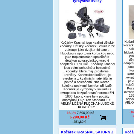
tyrkysové kvítky
Kočárk
Kočárky Krasnal jsou kvalitní dětské
kočárk
kočárky. Dětský kočárek Saturn 2 lze
zak
zakoupit jako dvojkombinace s
hlubok
hlubokou a sportovní korbičkou nebo
jak
jako trojkombinace společně s
dět
dětskou autosedačkou včetně
adapté
adaptérů + 1700 kč . Kočárky Krasnal
jsou
jsou velmi pohodlné a bezpečné
koč
kočárky, které mají prostorné
korb
korbičky. Konstrukce kočárku je
vyrob
vyrobena z kvalitních materiálů, je
pev
pevná a odlehčená. Nafukovací
koleč
kolečka poskytují komfort při jízdě.
Kočá
Kočárek je vyrobený v souladu s
evrop
evropskou bezpečnostní normou EN
188
1888. Látky, které byly použity
odpov
odpovídají Öko-Tex Standard 100.
VELK
VELKÁ LOŽNÁ PLOCHA HLUBOKÉ
KORBIČKY !
-1
-16.1%
7 500,00 Kč
6 290,00 Kč
251,60 €
Kočárek KRASNAL SATURN 2
Kočá