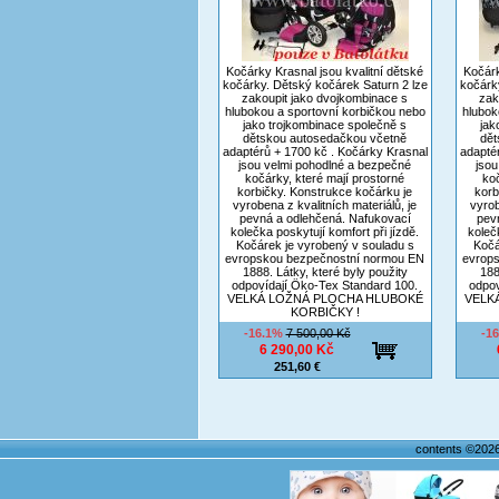
Kočárky Krasnal jsou kvalitní dětské
Kočárk
kočárky. Dětský kočárek Saturn 2 lze
kočárk
zakoupit jako dvojkombinace s
zak
hlubokou a sportovní korbičkou nebo
hlubok
jako trojkombinace společně s
jak
dětskou autosedačkou včetně
dět
adaptérů + 1700 kč . Kočárky Krasnal
adapté
jsou velmi pohodlné a bezpečné
jsou
kočárky, které mají prostorné
koč
korbičky. Konstrukce kočárku je
korb
vyrobena z kvalitních materiálů, je
vyrob
pevná a odlehčená. Nafukovací
pev
kolečka poskytují komfort při jízdě.
koleč
Kočárek je vyrobený v souladu s
Kočá
evropskou bezpečnostní normou EN
evrop
1888. Látky, které byly použity
188
odpovídají Öko-Tex Standard 100.
odpov
VELKÁ LOŽNÁ PLOCHA HLUBOKÉ
VELK
KORBIČKY !
-16.1%
7 500,00 Kč
-1
6 290,00 Kč
251,60 €
contents ©202