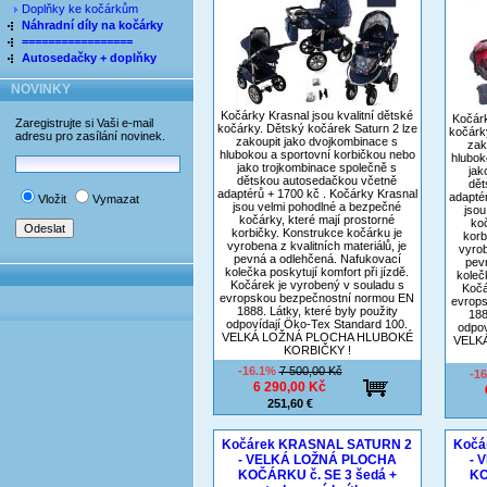
Doplňky ke kočárkům
Náhradní díly na kočárky
=================
Autosedačky + doplňky
NOVINKY
Kočárky Krasnal jsou kvalitní dětské
Kočárk
Zaregistrujte si Vaši e-mail
kočárky. Dětský kočárek Saturn 2 lze
kočárk
adresu pro zasílání novinek.
zakoupit jako dvojkombinace s
zak
hlubokou a sportovní korbičkou nebo
hlubok
jako trojkombinace společně s
jak
dětskou autosedačkou včetně
dět
adaptérů + 1700 kč . Kočárky Krasnal
adapté
Vložit
Vymazat
jsou velmi pohodlné a bezpečné
jsou
kočárky, které mají prostorné
koč
korbičky. Konstrukce kočárku je
korb
vyrobena z kvalitních materiálů, je
vyrob
pevná a odlehčená. Nafukovací
pev
kolečka poskytují komfort při jízdě.
koleč
Kočárek je vyrobený v souladu s
Kočá
evropskou bezpečnostní normou EN
evrop
1888. Látky, které byly použity
188
odpovídají Öko-Tex Standard 100.
odpov
VELKÁ LOŽNÁ PLOCHA HLUBOKÉ
VELK
KORBIČKY !
-16.1%
7 500,00 Kč
-1
6 290,00 Kč
251,60 €
Kočárek KRASNAL SATURN 2
Kočá
- VELKÁ LOŽNÁ PLOCHA
- 
KOČÁRKU č. SE 3 šedá +
KO