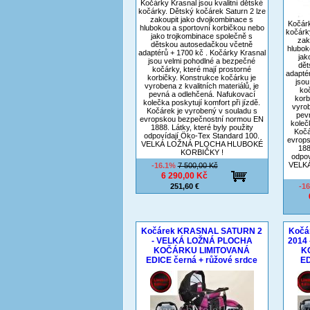
Kočárky Krasnal jsou kvalitní dětské
kočárky. Dětský kočárek Saturn 2 lze
zakoupit jako dvojkombinace s
Kočárk
hlubokou a sportovní korbičkou nebo
kočárk
jako trojkombinace společně s
zak
dětskou autosedačkou včetně
hlubok
adaptérů + 1700 kč . Kočárky Krasnal
jak
jsou velmi pohodlné a bezpečné
dět
kočárky, které mají prostorné
adapté
korbičky. Konstrukce kočárku je
jsou
vyrobena z kvalitních materiálů, je
koč
pevná a odlehčená. Nafukovací
korb
kolečka poskytují komfort při jízdě.
vyrob
Kočárek je vyrobený v souladu s
pev
evropskou bezpečnostní normou EN
koleč
1888. Látky, které byly použity
Kočá
odpovídají Öko-Tex Standard 100.
evrop
VELKÁ LOŽNÁ PLOCHA HLUBOKÉ
188
KORBIČKY !
odpov
VELK
-16.1%
7 500,00 Kč
6 290,00 Kč
251,60 €
-1
Kočárek KRASNAL SATURN 2
Kočá
- VELKÁ LOŽNÁ PLOCHA
2014
KOČÁRKU LIMITOVANÁ
K
EDICE černá + růžové srdce
ED