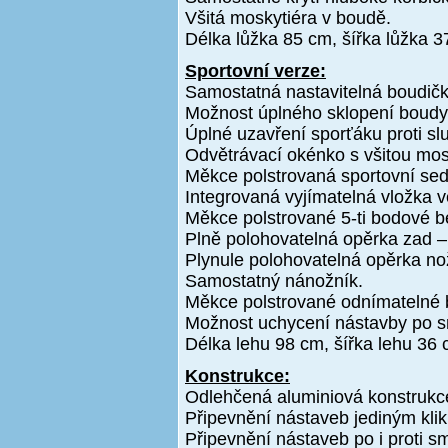
Všitá moskytiéra v boudě.
Délka lůžka 85 cm, šířka lůžka 3
Sportovní verze:
Samostatná nastavitelná boudičk
Možnost úplného sklopení boudy 
Úplné uzavření sporťáku proti slu
Odvětrávací okénko s všitou mos
Měkce polstrovaná sportovní se
Integrovaná vyjímatelná vložka v
Měkce polstrované 5-ti bodové b
Plně polohovatelná opěrka zad –
Plynule polohovatelná opěrka no
Samostatný nánožník.
Měkce polstrované odnímatelné 
Možnost uchycení nástavby po smě
Délka lehu 98 cm, šířka lehu 36 
Konstrukce:
Odlehčená aluminiová konstrukc
Připevnění nástaveb jediným klik
Připevnění nástaveb po i proti sm