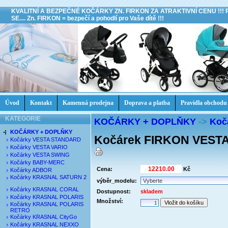
KVALITNÍ A BEZPEČNÉ KOČÁRKY ZN. FIRKON ZA ATRAKTIVNÍ CENU !!!
SE.... Zn. FIRKON = bezpečí a pohodlí pro Vaše dítě !!!
Úvod
Kontakt
Kamenná prodejna
Doprava a platba
Pravidla obchodu
KATEGORIE
KOČÁRKY + DOPLŇKY
->
Koč
KOČÁRKY + DOPLŇKY
Kočárek FIRKON VEST
Kočárky VESTA STANDARD
Kočárky VESTA VARIO
Kočárky VESTA SWING
Kočárky BABY-MERC
Cena:
Kč
Kočárky ADBOR
Kočárky KRASNAL SATURN 2
výběr_modelu:
Kočárky KRASNAL CORAL
Dostupnost:
skladem
Kočárky KRASNAL POLARIS
Množství:
Kočárky KRASNAL POLARIS
RETRO
Kočárky KRASNAL CityGo
Kočárky KRASNAL NEXXO