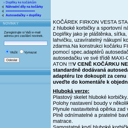
Doplňky ke kočárkům
Náhradní díly na kočárky
=================
Autosedačky + doplňky
KOČÁREK FIRKON VESTA STANDA
NOVINKY
z hluboké korbičky a sportovní n
Zaregistrujte si Vaši e-mail
Doplňky jako je pláštěnka, síťka,
adresu pro zasílání novinek.
lahvičku, uzavíratelný nákupní 
zdarma.Na konstrukci kočárku
pomocí spec.adaptérů autosedač
Vložit
Vymazat
autosedačku ve své třídě MAXI
ATON !!!
V CENĚ KOČÁRKU NE
standardně dodávaná autosed
adaptéru lze dokoupit za cenu
uveďte do komentáře k objedn
Hluboká verze:
Plastový skelet hluboké korbičky.
Polohy nastavení boudy v několi
Plynule nastavitelná opěrka zad
Plně odnímatelné a pratelné bavl
matrace.
Samostatné krytí hluboké korbičk