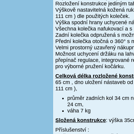
Rozložení konstrukce jediným t
Výškově nastavitelná kožená ru
111 cm ) dle použitých koleček.
Výška spodní hrany uchycené n
Všechna kolečka nafukovací a s l
Zadní kolečka odpružená s možno
Přední kolečka otočná o 360° s 
Velmi prostorný uzavřený nákupn
Možnost uchycení držáku na lahv
přepínač regulace, integrované 
pro výborné pružení kočárku.
Celková délka rozložené kons
65 cm , dno uložení nástaveb od
111 cm ),
průměr zadních kol 34 cm 
24 cm,
váha 7 kg
Složená konstrukce
: výška 35c
Příslušenství :