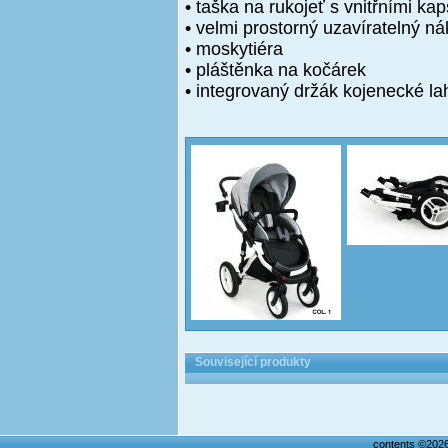
• taška na rukojeť s vnitřními ka
• velmi prostorný uzavíratelný 
• moskytiéra
• pláštěnka na kočárek
• integrovaný držák kojenecké la
Související produkty
contents ©202