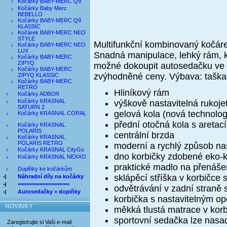
Kočárky BABY-MERC Q9
Kočárky Baby Merc
BEBELLO
Kočárky BABY-MERC Q9
KLASSIC
Kočárek BABY-MERC NEO
STYLE
Multifunkční kombinovaný kočár
Kočárky BABY-MERC NEO
LUX
Snadná manipulace, lehký rám, k
Kočárky BABY-MERC
ZIPYQ
možné dokoupit autosedačku ve st
Kočárky BABY-MERC
zvýhodněné ceny. Výbava: taška 
ZIPYQ KLASSIC
Kočárky BABY-MERC
RETRO
Hliníkový rám
Kočárky ADBOR
Kočárky KRASNAL
výškově nastavitelná rukoje
SATURN 2
gelová kola (nová technolog
Kočárky KRASNAL CORAL
přední otočná kola s aretací
Kočárky KRASNAL
POLARIS
centrální brzda
Kočárky KRASNAL
POLARIS RETRO
moderní a rychlý způsob na
Kočárky KRASNAL CityGo
dno korbičky zdobené eko-k
Kočárky KRASNAL NEXXO
praktické madlo na přenáše
Doplňky ke kočárkům
sklápěcí stříška v korbičce 
Náhradní díly na kočárky
=================
odvětrávání v zadní straně s
Autosedačky + doplňky
korbička s
nastavitelným o
NOVINKY
měkká tlustá matrace v kor
sportovní sedačka lze nasa
Zaregistrujte si Vaši e-mail