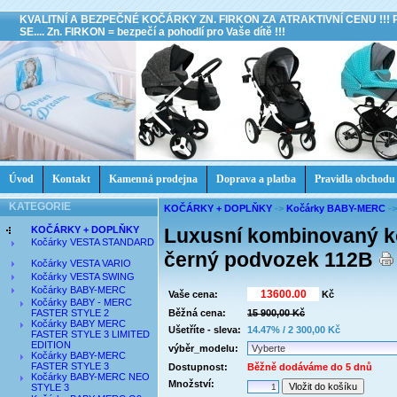
KVALITNÍ A BEZPEČNÉ KOČÁRKY ZN. FIRKON ZA ATRAKTIVNÍ CENU !!!
SE.... Zn. FIRKON = bezpečí a pohodlí pro Vaše dítě !!!
Úvod
Kontakt
Kamenná prodejna
Doprava a platba
Pravidla obchodu
KATEGORIE
KOČÁRKY + DOPLŇKY
->
Kočárky BABY-MERC
-
KOČÁRKY + DOPLŇKY
Luxusní kombinovaný 
Kočárky VESTA STANDARD
černý podvozek 112B
Kočárky VESTA VARIO
Kočárky VESTA SWING
Kočárky BABY-MERC
Vaše cena:
Kč
Kočárky BABY - MERC
FASTER STYLE 2
Běžná cena:
15 900,00 Kč
Kočárky BABY MERC
Ušetříte - sleva:
14.47% / 2 300,00 Kč
FASTER STYLE 3 LIMITED
EDITION
výběr_modelu:
Kočárky BABY-MERC
FASTER STYLE 3
Dostupnost:
Běžně dodáváme do 5 dnů
Kočárky BABY-MERC NEO
Množství:
STYLE 3