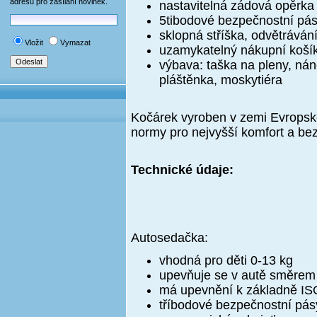
adresu pro zasílání novinek.
nastavitelná zádová opěrka
5tibodové bezpečnostní pá
sklopná stříška, odvětrávání
Vložit
Vymazat
uzamykatelný nákupní koší
výbava: taška na pleny, nán
pláštěnka, moskytiéra
Kočárek vyroben v zemi Evropské
normy pro nejvyšší komfort a bez
Technické údaje:
Autosedačka:
vhodná pro děti 0-13 kg
upevňuje se v autě směrem
má upevnění k základně I
tříbodové bezpečnostní pás