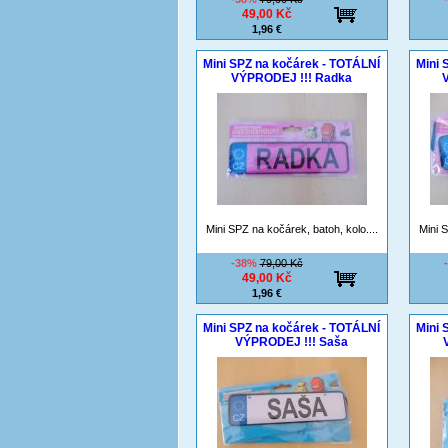
49,00 Kč
1,96 €
Mini SPZ na kočárek - TOTÁLNÍ
Mini 
VÝPRODEJ !!! Radka
Mini SPZ na kočárek, batoh, kolo....
Mini S
-38%
79,00 Kč
49,00 Kč
1,96 €
Mini SPZ na kočárek - TOTÁLNÍ
Mini 
VÝPRODEJ !!! Saša