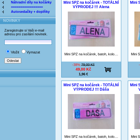
Náhradní díly na kočárky
Mini SPZ na kočárek - TOTÁLNÍ
Mini 
VÝPRODEJ !!! Alena
=================
Autosedačky + doplňky
NOVINKY
Zaregistrujte si Vaši e-mail
adresu pro zasílání novinek.
Vložit
Vymazat
Mini SPZ na kočárek, batoh, kolo....
Mini S
-38%
79,00 Kč
49,00 Kč
1,96 €
Mini SPZ na kočárek - TOTÁLNÍ
Mini 
VÝPRODEJ !!! Dáša
Mini SPZ na kočárek, batoh, kolo....
Mini S