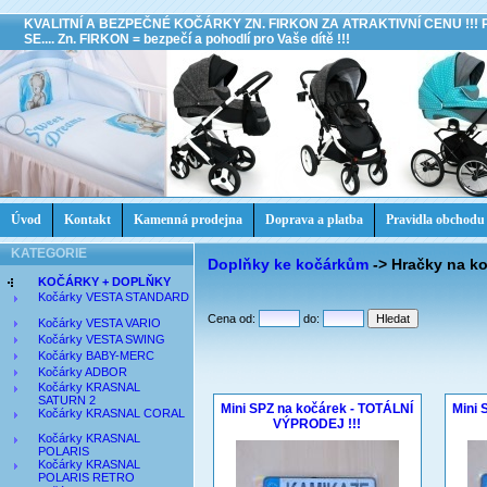
KVALITNÍ A BEZPEČNÉ KOČÁRKY ZN. FIRKON ZA ATRAKTIVNÍ CENU !!!
SE.... Zn. FIRKON = bezpečí a pohodlí pro Vaše dítě !!!
Úvod
Kontakt
Kamenná prodejna
Doprava a platba
Pravidla obchodu
KATEGORIE
Doplňky ke kočárkům
->
Hračky na k
KOČÁRKY + DOPLŇKY
Kočárky VESTA STANDARD
Cena od:
do:
Kočárky VESTA VARIO
Kočárky VESTA SWING
Kočárky BABY-MERC
Kočárky ADBOR
Kočárky KRASNAL
SATURN 2
Mini SPZ na kočárek - TOTÁLNÍ
Mini 
Kočárky KRASNAL CORAL
VÝPRODEJ !!!
Kočárky KRASNAL
POLARIS
Kočárky KRASNAL
POLARIS RETRO