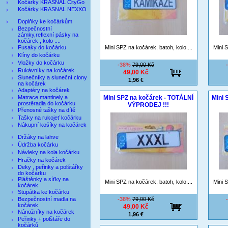
Kočárky KRASNAL CityGo
Kočárky KRASNAL NEXXO
Doplňky ke kočárkům
Bezpečnostní
zámky,reflexní pásky na
kočárek , kolo ....
Fusaky do kočárku
Mini SPZ na kočárek, batoh, kolo....
Mini S
Klíny do kočárku
Vložky do kočárku
-38%
79,00 Kč
Rukávníky na kočárek
49,00 Kč
Slunečníky a sluneční clony
1,96 €
na kočárek
Adaptéry na kočárek
Matrace mantinely a
Mini SPZ na kočárek - TOTÁLNÍ
Mini 
prostěradla do kočárku
VÝPRODEJ !!!
Přenosné tašky na dítě
Tašky na rukojeť kočárku
Nákupní košíky na kočárek
Držáky na lahve
Údržba kočárku
Návleky na kola kočárku
Hračky na kočárek
Deky , peřinky a polštářky
do kočárku
Pláštěnky a síťky na
Mini SPZ na kočárek, batoh, kolo....
Mini S
kočárek
Stupátka ke kočárku
Bezpečnostní madla na
-38%
79,00 Kč
kočárek
49,00 Kč
Nánožníky na kočárek
1,96 €
Peřinky + polštáře do
kočárků