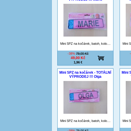
Mini SPZ na kočárek, batoh, kolo....
Mini S
-38%
79,00 Kč
49,00 Kč
1,96 €
Mini SPZ na kočárek - TOTÁLNÍ
Mini 
VÝPRODEJ !!! Olga
Mini SPZ na kočárek, batoh, kolo....
Mini S
-38%
79,00 Kč