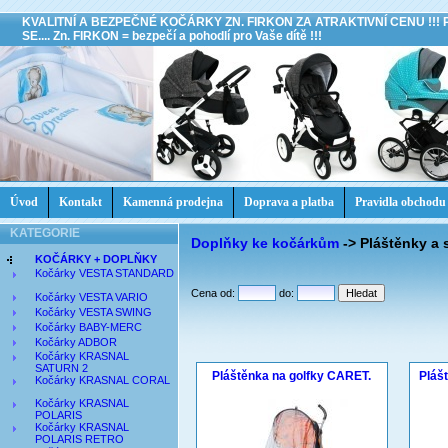
KVALITNÍ A BEZPEČNÉ KOČÁRKY ZN. FIRKON ZA ATRAKTIVNÍ CENU !!!
SE.... Zn. FIRKON = bezpečí a pohodlí pro Vaše dítě !!!
Úvod
Kontakt
Kamenná prodejna
Doprava a platba
Pravidla obchodu
KATEGORIE
Doplňky ke kočárkům
->
Pláštěnky a 
KOČÁRKY + DOPLŇKY
Kočárky VESTA STANDARD
Cena od:
do:
Kočárky VESTA VARIO
Kočárky VESTA SWING
Kočárky BABY-MERC
Kočárky ADBOR
Kočárky KRASNAL
SATURN 2
Pláštěnka na golfky CARET.
Pláš
Kočárky KRASNAL CORAL
Kočárky KRASNAL
POLARIS
Kočárky KRASNAL
POLARIS RETRO