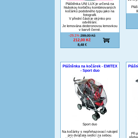
Pláštěnka UNI LUX je určená na
Pláš
hlubokou korbičku kombinovaných
g
kočárků podobného typu jako na
fotografii.
V přední části je okýnko pro
odvětrání.
Je lemována dederonovou lemovkou
v barvě černé.
-29.1%
299,00 Kč
212,00 Kč
8,48 €
Pláštěnka na kočárek - EMITEX
Plášt
- Sport duo
Sport duo
Na kočárky s nepřehazovací rukojetí
Při 
pro dvojčata sedící za sebou.
přeha