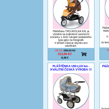
Plášt
hlub
Pláštěnka TROJKOLKA XXL je
vhodná na trojkolové sportovní
V 
kočárky s širší rukojetí podobného
typu jako na fotografii.
Je le
V přední části je okýnko pro
odvětrání.
-
-29.1%
299,00 Kč
212,00 Kč
8,48 €
PLÁŠTĚNKA UNI LUX Ive -
Plášt
KVALITNÍ ČESKÁ VÝROBA !!!
Je kry