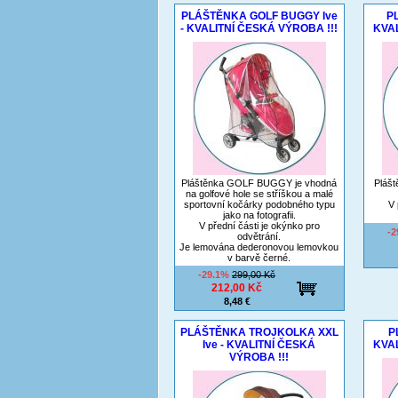
PLÁŠTĚNKA GOLF BUGGY Ive
P
- KVALITNÍ ČESKÁ VÝROBA !!!
KVAL
Pláštěnka GOLF BUGGY je vhodná
Plášt
na golfové hole se stříškou a malé
sportovní kočárky podobného typu
V 
jako na fotografii.
V přední části je okýnko pro
-
odvětrání.
Je lemována dederonovou lemovkou
v barvě černé.
-29.1%
299,00 Kč
212,00 Kč
8,48 €
PLÁŠTĚNKA TROJKOLKA XXL
P
Ive - KVALITNÍ ČESKÁ
KVAL
VÝROBA !!!