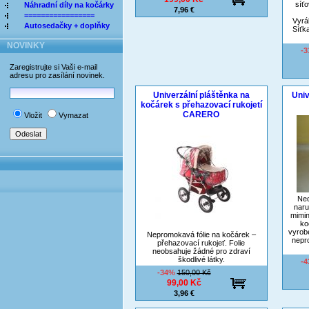
síťo
Náhradní díly na kočárky
7,96 €
=================
Vyrá
Autosedačky + doplňky
Síťk
NOVINKY
-
Zaregistrujte si Vaši e-mail
adresu pro zasílání novinek.
Univerzální pláštěnka na
Univ
kočárek s přehazovací rukojetí
CARERO
Vložit
Vymazat
Ned
naru
mimin
ko
vyrob
Nepromokavá fólie na kočárek –
nepro
přehazovací rukojeť. Folie
neobsahuje žádné pro zdraví
škodlivé látky.
-
-34%
150,00 Kč
99,00 Kč
3,96 €