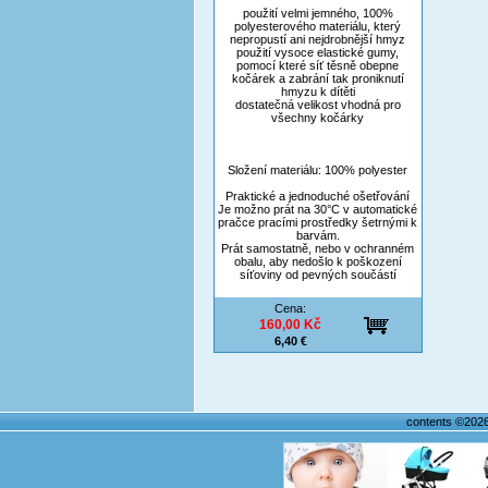
použití velmi jemného, 100%
polyesterového materiálu, který
nepropustí ani nejdrobnější hmyz
použití vysoce elastické gumy,
pomocí které síť těsně obepne
kočárek a zabrání tak proniknutí
hmyzu k dítěti
dostatečná velikost vhodná pro
všechny kočárky
Složení materiálu: 100% polyester
Praktické a jednoduché ošetřování
Je možno prát na 30°C v automatické
pračce pracími prostředky šetrnými k
barvám.
Prát samostatně, nebo v ochranném
obalu, aby nedošlo k poškození
síťoviny od pevných součástí
Cena:
160,00 Kč
6,40 €
contents ©202