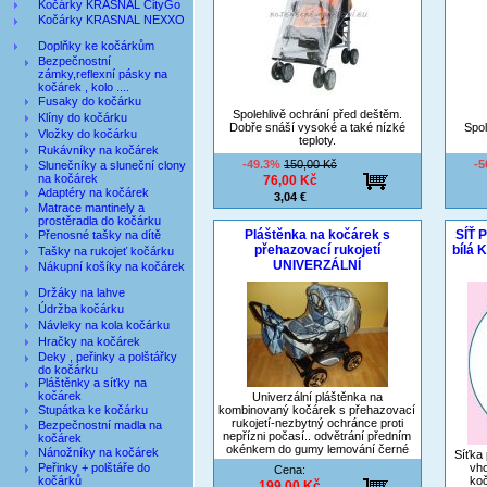
Kočárky KRASNAL CityGo
Kočárky KRASNAL NEXXO
Doplňky ke kočárkům
Bezpečnostní
zámky,reflexní pásky na
kočárek , kolo ....
Fusaky do kočárku
Spolehlivě ochrání před deštěm.
Klíny do kočárku
Dobře snáší vysoké a také nízké
Spol
Vložky do kočárku
teploty.
Rukávníky na kočárek
-49.3%
150,00 Kč
-
Slunečníky a sluneční clony
na kočárek
76,00 Kč
Adaptéry na kočárek
3,04 €
Matrace mantinely a
prostěradla do kočárku
Pláštěnka na kočárek s
SÍŤ 
Přenosné tašky na dítě
přehazovací rukojetí
bílá
Tašky na rukojeť kočárku
UNIVERZÁLNÍ
Nákupní košíky na kočárek
Držáky na lahve
Údržba kočárku
Návleky na kola kočárku
Hračky na kočárek
Deky , peřinky a polštářky
do kočárku
Pláštěnky a síťky na
kočárek
Univerzální pláštěnka na
Stupátka ke kočárku
kombinovaný kočárek s přehazovací
rukojetí-nezbytný ochránce proti
Bezpečnostní madla na
nepřízni počasí.. odvětrání předním
kočárek
okénkem do gumy lemování černé
Nánožníky na kočárek
Síťka 
Peřinky + polštáře do
vho
Cena:
kočárků
koč
199,00 Kč