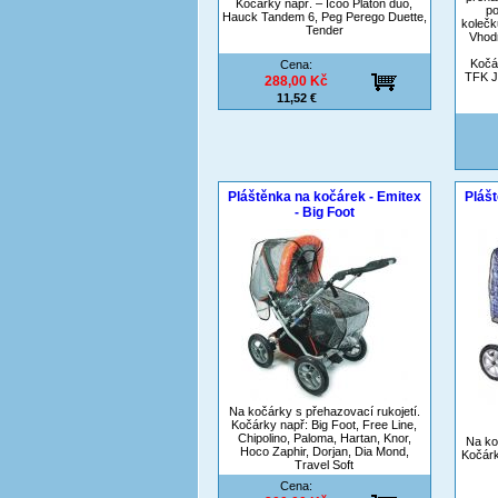
Kočárky např. – Icoo Platon duo,
po
Hauck Tandem 6, Peg Perego Duette,
kolečk
Tender
Vhodn
Kočár
Cena:
TFK J
288,00 Kč
11,52 €
Pláštěnka na kočárek - Emitex
Plášt
- Big Foot
Na kočárky s přehazovací rukojetí.
Kočárky např: Big Foot, Free Line,
Chipolino, Paloma, Hartan, Knor,
Na ko
Hoco Zaphir, Dorjan, Dia Mond,
Kočárk
Travel Soft
Cena: