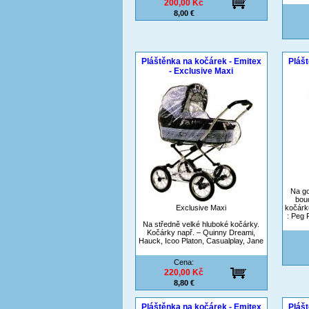
200,00 Kč
8,00 €
Pláštěnka na kočárek - Emitex
Plášt
- Exclusive Maxi
Na go
boud
Exclusive Maxi
kočárk
: Peg 
Na středně velké hluboké kočárky.
Kočárky např. – Quinny Dreami,
Hauck, Icoo Platon, Casualplay, Jane
Cena:
220,00 Kč
8,80 €
Pláštěnka na kočárek - Emitex
Plášt