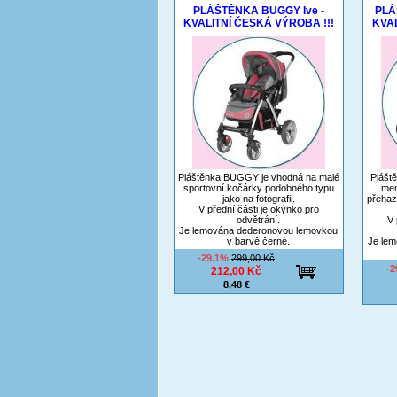
PLÁŠTĚNKA BUGGY Ive -
PLÁ
KVALITNÍ ČESKÁ VÝROBA !!!
KVAL
Pláštěnka BUGGY je vhodná na malé
Plášt
sportovní kočárky podobného typu
men
jako na fotografii.
přehaz
V přední části je okýnko pro
odvětrání.
V 
Je lemována dederonovou lemovkou
v barvě černé.
Je le
-29.1%
299,00 Kč
-
212,00 Kč
8,48 €