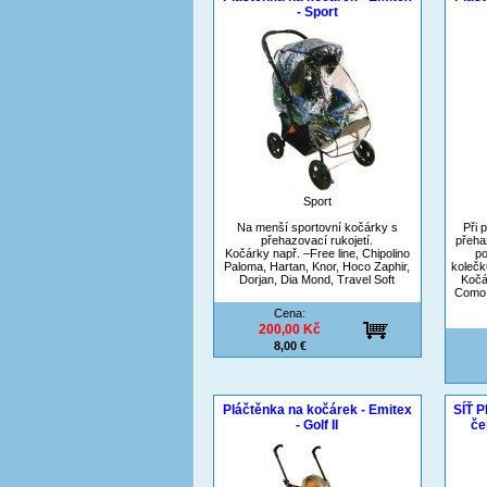
- Sport
Sport
Na menší sportovní kočárky s
Při 
přehazovací rukojetí.
přeha
Kočárky např. –Free line, Chipolino
po
Paloma, Hartan, Knor, Hoco Zaphir,
kolečk
Dorjan, Dia Mond, Travel Soft
Kočá
Como,
Cena:
200,00 Kč
8,00 €
Pláčtěnka na kočárek - Emitex
SÍŤ 
- Golf II
če