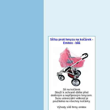
Síťka proti hmyzu na kočárek -
Emitex - bílá
Sít na kočárek
Slouží k ochraně dítěte před
dotěrným a nepříjemným hmyzem.
Svou univerzální velikostí je
použitelná na všechny kočárky.
Výhody sítě firmy emitex