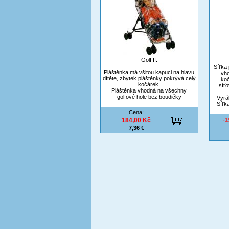
Golf II.
Síťka 
Pláštěnka má všitou kapuci na hlavu
vho
dítěte, zbytek pláštěnky pokrývá celý
koč
kočárek.
síťo
Pláštěnka vhodná na všechny
golfové hole bez boudičky
Vyrá
Síťk
Cena:
184,00 Kč
-
7,36 €