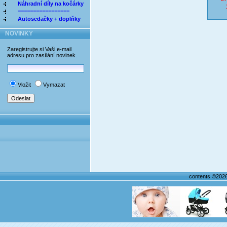
Náhradní díly na kočárky
=================
Autosedačky + doplňky
NOVINKY
Zaregistrujte si Vaši e-mail
adresu pro zasílání novinek.
Vložit
Vymazat
contents ©202