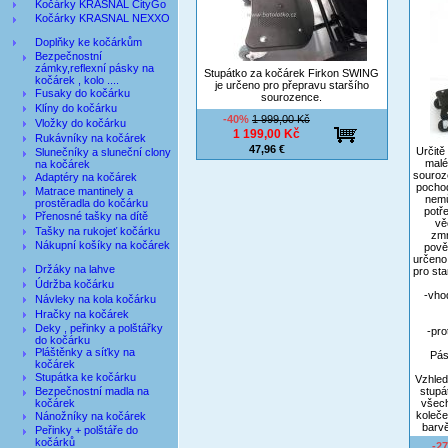
Kočárky KRASNAL CityGo
Kočárky KRASNAL NEXXO
Doplňky ke kočárkům
Bezpečnostní
zámky,reflexní pásky na
Stupátko za kočárek Firkon SWING
kočárek , kolo ....
je určeno pro přepravu staršího
Fusaky do kočárku
sourozence.
Klíny do kočárku
-40%
1 999,00 Kč
Vložky do kočárku
1 199,00 Kč
Rukávníky na kočárek
47,96 €
Určitě
Slunečníky a sluneční clony
malé
na kočárek
souroze
Adaptéry na kočárek
pochod
Matrace mantinely a
nemů
prostěradla do kočárku
potře
Přenosné tašky na dítě
vě
Tašky na rukojeť kočárku
zmr
Nákupní košíky na kočárek
pově
určeno
Držáky na lahve
pro st
Údržba kočárku
-vhod
Návleky na kola kočárku
Hračky na kočárek
Deky , peřinky a polštářky
-pro
do kočárku
Pláštěnky a síťky na
Pás
kočárek
Stupátka ke kočárku
Vzhled
Bezpečnostní madla na
stupá
kočárek
všech
koleče
Nánožníky na kočárek
barvě
Peřinky + polštáře do
kočárků
-2