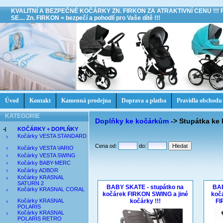
KVALITNÍ A BEZPEČNÉ KOČÁRKY ZN. FIRKON ZA ATRAKTIVNÍ CENU !!!
SE.... Zn. FIRKON = bezpečí a pohodlí pro Vaše dítě !!!
Úvod
Kontakt
Kamenná prodejna
Doprava a platba
Pravidla obchodu
KATEGORIE
Doplňky ke kočárkům
->
Stupátka ke
KOČÁRKY + DOPLŇKY
Kočárky VESTA STANDARD
Cena od:
do:
Kočárky VESTA VARIO
Kočárky VESTA SWING
Kočárky BABY-MERC
Kočárky ADBOR
Kočárky KRASNAL
SATURN 2
BABY SKATE - stupátko na
BAB
Kočárky KRASNAL CORAL
kočárek FIRKON SWING a jiné
koč
Kočárky KRASNAL
kočárky !!!
FI
POLARIS
Kočárky KRASNAL
POLARIS RETRO