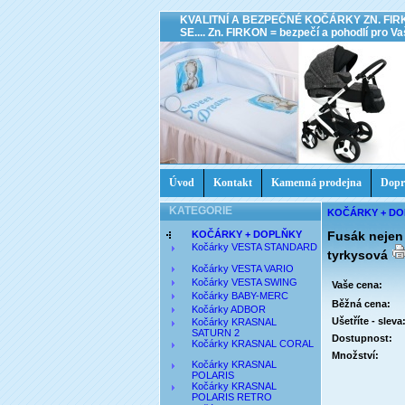
KVALITNÍ A BEZPEČNÉ KOČÁRKY ZN. FIR
SE.... Zn. FIRKON = bezpečí a pohodlí pro Vaš
Úvod
Kontakt
Kamenná prodejna
Dopr
KATEGORIE
KOČÁRKY + D
KOČÁRKY + DOPLŇKY
Fusák nejen
Kočárky VESTA STANDARD
tyrkysová
Kočárky VESTA VARIO
Kočárky VESTA SWING
Vaše cena:
Kočárky BABY-MERC
Běžná cena:
Kočárky ADBOR
Ušetříte - sleva
Kočárky KRASNAL
SATURN 2
Dostupnost:
Kočárky KRASNAL CORAL
Množství:
Kočárky KRASNAL
POLARIS
Kočárky KRASNAL
POLARIS RETRO