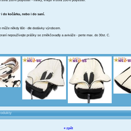
vrstva 100% polyester - minky, vnější vrstva 100% polyester.
i do kočárku, nebo i do saní.
e může někdy lišit - dle dodávky výrobcem.
ři praní nepoužívejte prášky se změkčovadly a aviváže - perte max. do 30st. C.
rodukty
« zpět