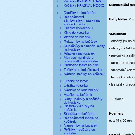
Kočárky KRASNAL CityGo
Multifunkční fu
Kočárky KRASNAL NEXXO
Doplňky ke kočárkům
Bezpečnostní
Baby Nellys ® = 
zámky,reflexní pásky na
kočárek , kolo ....
Fusaky do kočárku
Klíny do kočárku
Vlastnosti:
Vložky do kočárku
- vhodný jak do a
Rukávníky na kočárek
Slunečníky a sluneční clony
- otvory na 5-ti 
na kočárek
Adaptéry na kočárek
- teploučký a měk
Matrace mantinely a
prostěradla do kočárku
- uprostřed rozepí
Přenosné tašky na dítě
Tašky na rukojeť kočárku
- stahování kolem
Nákupní košíky na kočárek
- fusáček je vhod
Držáky na lahve
- lze prát v pra
Údržba kočárku
Návleky na kola kočárku
Hračky na kočárek
Deky , peřinky a polštářky
1. Jakost.
do kočárku
Pláštěnky a síťky na
kočárek
Rozměry:
Stupátka ke kočárku
Bezpečnostní madla na
cca 45 x 90 cm.
kočárek
Nánožníky na kočárek
Peřinky + polštáře do
kočárků