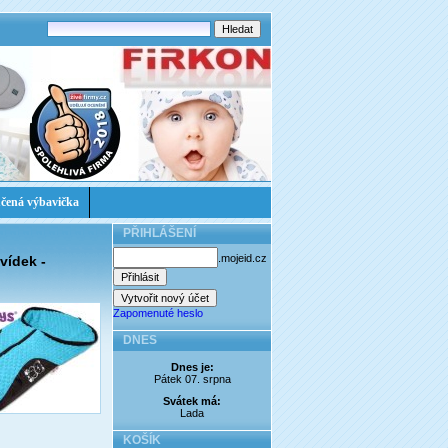
čená výbavička
PŘIHLÁŠENÍ
.mojeid.cz
vídek -
Zapomenuté heslo
DNES
Dnes je:
Pátek 07. srpna
Svátek má:
Lada
KOŠÍK