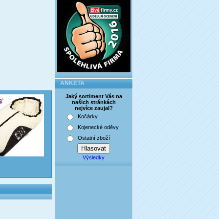
ANKETA
Jaký sortiment Vás na
našich stránkách
nejvíce zaujal?
Kočárky
Kojenecké oděvy
Ostatní zboží
Výsledky