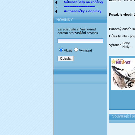
Materiál:
vnitřní 
Náhradní díly na kočárky
=================
Autosedačky + doplňky
Fusák je vhodný 
NOVINKY
Barevný odstín s
Zaregistrujte si Vaši e-mail
adresu pro zasílání novinek.
Důležité info - p
Baby
Výrobce:
Nellys
Vložit
Vymazat
Související p