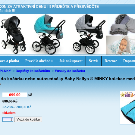
KON ZA ATRAKTIVNÍ CENU !!! PŘIJEĎTE A PŘESVĚDČTE
e dítě !!!
ava a platba
Pravidla obchodu
Jak nakupovat
Servis
Recenze
Doporu
OPLŇKY
->
Doplňky ke kočárkům
->
Fusaky do kočárku
 do kočárku nebo autosedačky Baby Nellys ® MINKY kolekce med
Kč
899,00 Kč
:
22.25% / 200,00 Kč
skladem