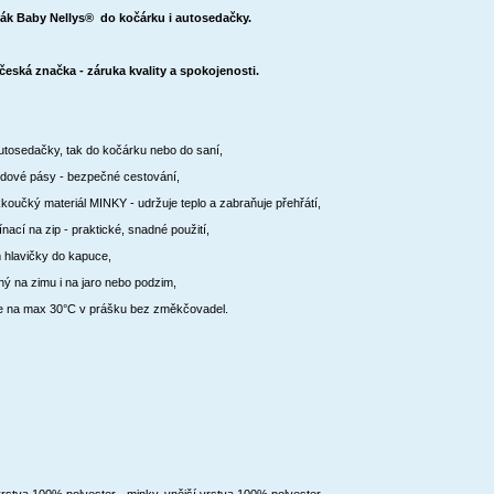
sák Baby Nellys® do kočárku i autosedačky.
česká značka - záruka kvality a spokojenosti.
utosedačky, tak do kočárku nebo do saní,
bodové pásy - bezpečné cestování,
koučký materiál MINKY - udržuje teplo a zabraňuje přehřátí,
nací na zip - praktické, snadné použití,
 hlavičky do kapuce,
ný na zimu i na jaro nebo podzim,
čce na max 30°C v prášku bez změkčovadel.