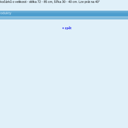
očárků o velikosti - délka 72 - 85 cm, šířka 30 - 40 cm. Lze prát na 40°
rodukty
« zpět