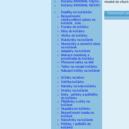
Kočárky KRASNAL CityGo
vhodné do všech k
Kočárky KRASNAL NEXXO
Doplňky ke kočárkům
Související p
Bezpečnostní
zámky,reflexní pásky na
kočárek , kolo ....
Fusaky do kočárku
Klíny do kočárku
Vložky do kočárku
Rukávníky na kočárek
Slunečníky a sluneční clony
na kočárek
Adaptéry na kočárek
Matrace mantinely a
prostěradla do kočárku
Přenosné tašky na dítě
Tašky na rukojeť kočárku
Nákupní košíky na kočárek
Držáky na lahve
Údržba kočárku
Návleky na kola kočárku
Hračky na kočárek
Deky , peřinky a polštářky
do kočárku
Pláštěnky a síťky na
kočárek
Stupátka ke kočárku
Bezpečnostní madla na
kočárek
Nánožníky na kočárek
Peřinky + polštáře do
kočárků