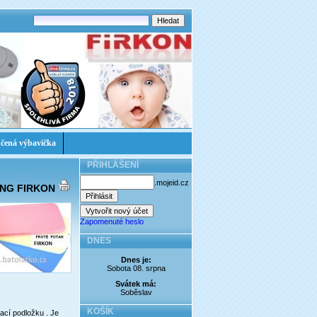
čená výbavička
PŘIHLÁŠENÍ
.mojeid.cz
 LONG FIRKON
Zapomenuté heslo
DNES
Dnes je:
Sobota 08. srpna
Svátek má:
Soběslav
KOŠÍK
ací podložku . Je