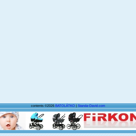
contents ©2026
BATOLÁTKO
|
Standa-David.com