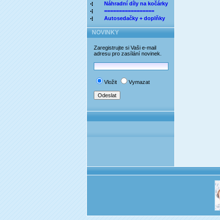
Náhradní díly na kočárky
=================
Autosedačky + doplňky
NOVINKY
Zaregistrujte si Vaši e-mail
adresu pro zasílání novinek.
Vložit
Vymazat