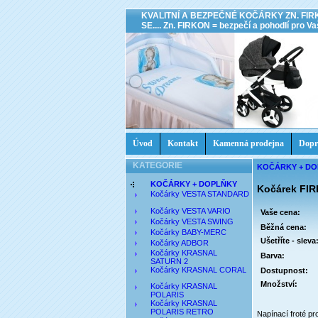
KVALITNÍ A BEZPEČNÉ KOČÁRKY ZN. FIR
SE.... Zn. FIRKON = bezpečí a pohodlí pro Vaš
Úvod
Kontakt
Kamenná prodejna
Dopr
KATEGORIE
KOČÁRKY + D
KOČÁRKY + DOPLŇKY
Kočárek FIR
Kočárky VESTA STANDARD
Kočárky VESTA VARIO
Vaše cena:
Kočárky VESTA SWING
Běžná cena:
Kočárky BABY-MERC
Ušetříte - sleva
Kočárky ADBOR
Kočárky KRASNAL
Barva:
SATURN 2
Kočárky KRASNAL CORAL
Dostupnost:
Množství:
Kočárky KRASNAL
POLARIS
Kočárky KRASNAL
POLARIS RETRO
Napínací froté pr